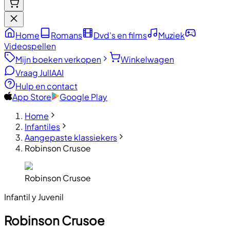
Home
Romans
Dvd's en films
Muziek
Videospellen
Mijn boeken verkopen
Winkelwagen
Vraag JulIA
AI
Hulp en contact
App Store
Google Play
Home
Infantiles
Aangepaste klassiekers
Robinson Crusoe
Robinson Crusoe
Infantil y Juvenil
Robinson Crusoe