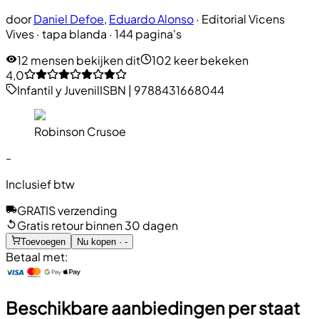
door
Daniel Defoe
,
Eduardo Alonso
·
Editorial Vicens
Vives
· tapa blanda
· 144 pagina's
12 mensen bekijken dit
102 keer bekeken
4,0
Infantil y Juvenil
ISBN
|
9788431668044
Robinson Crusoe
-
Inclusief btw
GRATIS verzending
Gratis retour binnen 30 dagen
Toevoegen
Nu kopen · -
Betaal met:
Beschikbare aanbiedingen per staat