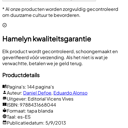
* Al onze producten worden zorgvuldig gecontroleerd
om duurzame cultuur te bevorderen.
Hamelyn kwaliteitsgarantie
Elk product wordt gecontroleerd, schoongemaakt en
geverifieerd vóór verzending. Als het niet is wat je
verwachtte, betalen we je geld terug.
Productdetails
Pagina's
:
144 pagina's
Auteur
:
Daniel Defoe
,
Eduardo Alonso
Uitgever
:
Editorial Vicens Vives
ISBN
:
9788431668044
Formaat
:
tapa blanda
Taal
:
es-ES
Publicatiedatum
:
5/9/2013