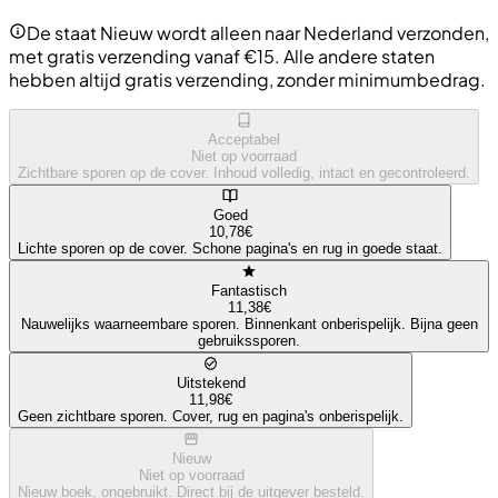
De staat Nieuw wordt alleen naar Nederland verzonden,
met gratis verzending vanaf €15. Alle andere staten
hebben altijd gratis verzending, zonder minimumbedrag.
Acceptabel
Niet op voorraad
Zichtbare sporen op de cover. Inhoud volledig, intact en gecontroleerd.
Goed
10,78€
Lichte sporen op de cover. Schone pagina's en rug in goede staat.
Fantastisch
11,38€
Nauwelijks waarneembare sporen. Binnenkant onberispelijk. Bijna geen
gebruikssporen.
Uitstekend
11,98€
Geen zichtbare sporen. Cover, rug en pagina's onberispelijk.
Nieuw
Niet op voorraad
Nieuw boek, ongebruikt. Direct bij de uitgever besteld.