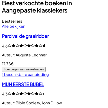
Best verkochte boeken in
Aangepaste klassiekers
Bestsellers
Alle bekijken
Parcival de graalridder
4,6
Auteur
:
Auguste Lechner
17,78€
Toevoegen aan winkelwagen
1 beschikbare aanbieding
MIJN EERSTE BIJBEL
4,3
Auteur
:
Bible Society
,
John Dillow