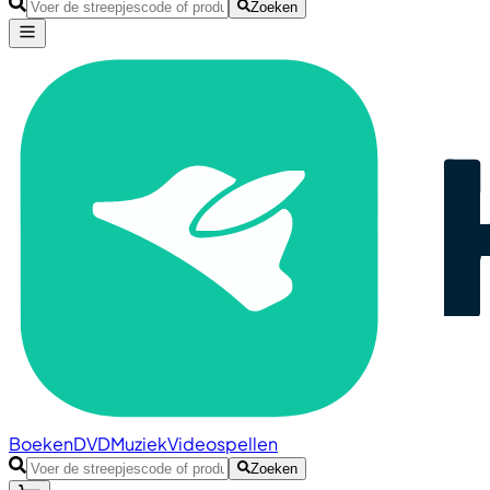
Zoeken
Boeken
DVD
Muziek
Videospellen
Zoeken